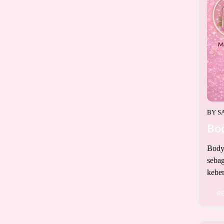
BY
S
Bo
Body 
sebag
keber
R