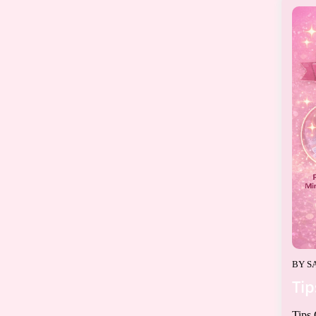
BY
S
Tip
Tips 