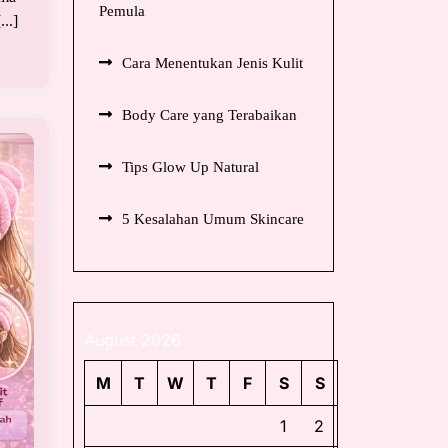
Pemula
..]
Cara Menentukan Jenis Kulit
Body Care yang Terabaikan
Tips Glow Up Natural
5 Kesalahan Umum Skincare
August 2026
M
T
W
T
F
S
S
1
2