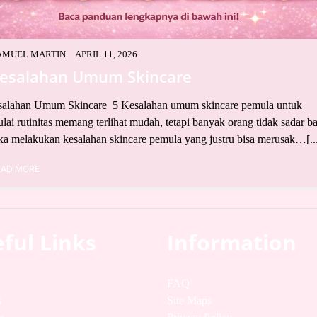
AMUEL MARTIN
APRIL 11, 2026
Kesalahan Umum Skincare
salahan Umum Skincare 5 Kesalahan umum skincare pemula untuk
ai rutinitas memang terlihat mudah, tetapi banyak orang tidak sadar 
a melakukan kesalahan skincare pemula yang justru bisa merusak…[..
EAD MORE
ful Links
Information
FAQ
s
Site Maps