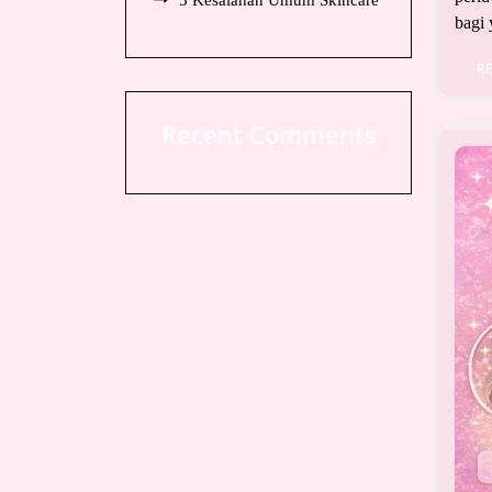
5 Kesalahan Umum Skincare
bagi 
R
Recent Comments