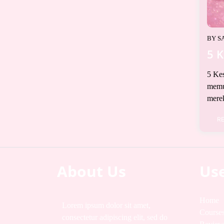
BY
S
5 
5 Ke
memul
merek
R
About Us
Use
Home
Lorem ipsum dolor sit amet,
Course
consectetur adipiscing elit, sed do