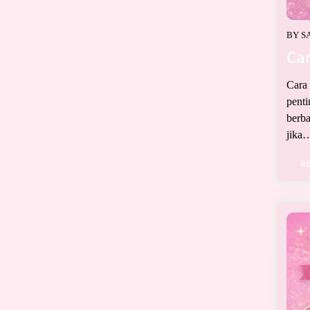
BY
S
Car
Cara 
pent
berba
jika…
R