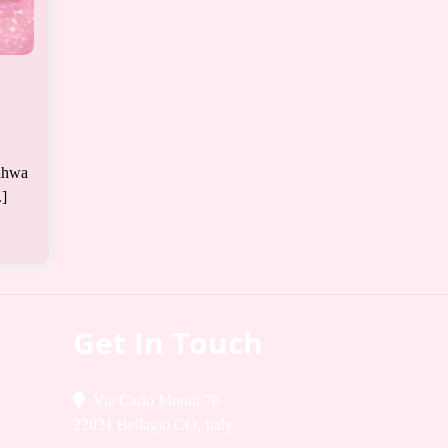
bahwa
.]
Get In Touch
Via Carlo Montù 78
22021 Bellagio CO, Italy