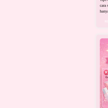
cara 
hanya
R